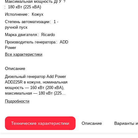
Максимальная мощность ДГУ
?
:
180 кВт (225 кВА)
Исполнение
:
Кожух
Степень автоматизации
:
1 -
ручной пуск
Марка двигателя
:
Ricardo
Производитель генератора
:
ADD
Power
Все характеристики
Описание
Дизельный генератор Add Power
ADD225R в кожухе, номинальная
мощность — 160 кВт (200 кВА),
максимальная — 180 кВт (225
кВА). Двигатель Ricardo
Подробности
R6110ZLDS, рядный, 6-
цилиндровый, с турбонаддувом и
электронным регулятором.
Система охлаждения —
Технические характеристики
Описание
Варианты 
жидкостная, объём — 30 л,
объём смазки — 25 л. Частота
вращения — 1500 об/мин.