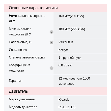
Генератор ADD Power CJ274H,
Основные характеристики
синхронный, трёхфазный, 230/400
В, 50 Гц. Топливо — дизель, бак
Номинальная мощность
160 кВт(200 кВА)
288 л. Расход топлива: 46 л/ч
ДГУ
при 100% нагрузке, 32,2 л/ч при
75%. Панель управления —
Максимальная
180 кВт (225 кВА)
Mebay DC52D. Оснащён АКБ,
?
мощность ДГУ
устройством подзарядки и
подогревателем ОЖ. Вес — 1735
Напряжение, В
230/400 В
?
кг, габариты: 3100×1100×1500 мм.
Производство: Китай, гарантия —
Исполнение
Кожух
12 месяцев или 1000 моточасов.
Степень автоматизации
1 - ручной пуск
Коэффициент
0.8 cos φ
?
мощности
12 месяцев или 1000
Гарантия
моточасов
Двигатель
Марка двигателя
Ricardo
Модель двигателя
R6110ZLDS