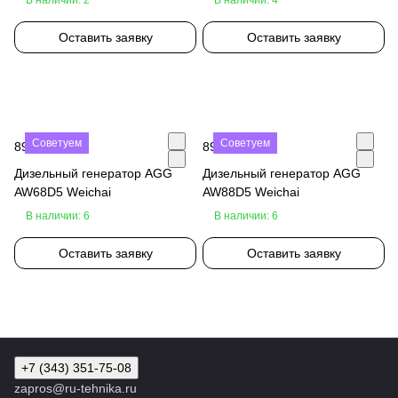
Оставить заявку
Оставить заявку
Советуем
Советуем
890 000 ₽
890 000 ₽
Дизельный генератор AGG
Дизельный генератор AGG
AW68D5 Weichai
AW88D5 Weichai
В наличии: 6
В наличии: 6
Оставить заявку
Оставить заявку
+7 (343) 351-75-08
zapros@ru-tehnika.ru