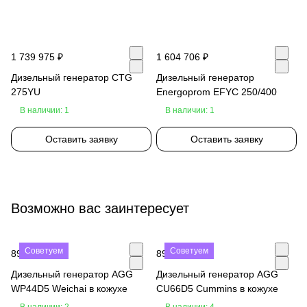
1 739 975 ₽
1 604 706 ₽
Дизельный генератор CTG
Дизельный генератор
275YU
Energoprom EFYC 250/400
В наличии: 1
В наличии: 1
Оставить заявку
Оставить заявку
Возможно вас заинтересует
Советуем
Советуем
890 000 ₽
890 000 ₽
Дизельный генератор AGG
Дизельный генератор AGG
WP44D5 Weichai в кожухе
CU66D5 Cummins в кожухе
В наличии: 2
В наличии: 4