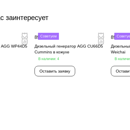
с заинтересует
Советуем
Совету
890 000 ₽
890 000 
р AGG WP44D5
Дизельный генератор AGG CU66D5
Дизельны
Cummins в кожухе
Weichai
В наличии: 4
В наличи
Оставить заявку
Остави