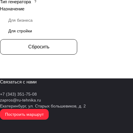
Тип генератора
?
6CTAA8.3G2
Назначение
6CTAA8.3G3
Для бизнеса
6D10D200A
Для стройки
6DTA713E178
Сбросить
6G11TAG29
6LTAA8.9-G2
6M16G220/5
6M16G2D0/S
Связаться с нами
6RT80-176DE
+7 (343) 351-75-08
zapros@ru-tehnika.ru
6SL1500TA
Екатеринбург, ул. Старых большевиков, д. 2
6СTAA8.3-G2
Построить маршрут
A6CRX69TI