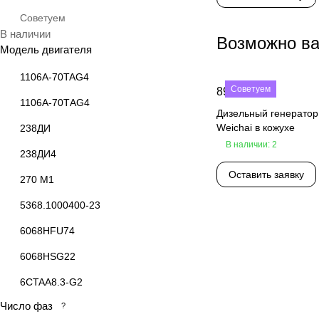
Советуем
В наличии
Возможно ва
Модель двигателя
1106A-70TAG4
Советуем
890 000 ₽
1106A-70TАG4
Дизельный генерато
Weichai в кожухе
238ДИ
В наличии: 2
238ДИ4
Оставить заявку
270 M1
5368.1000400-23
6068HFU74
6068HSG22
6CTAA8.3-G2
Число фаз
?
6CTAA8.3-G2( E)