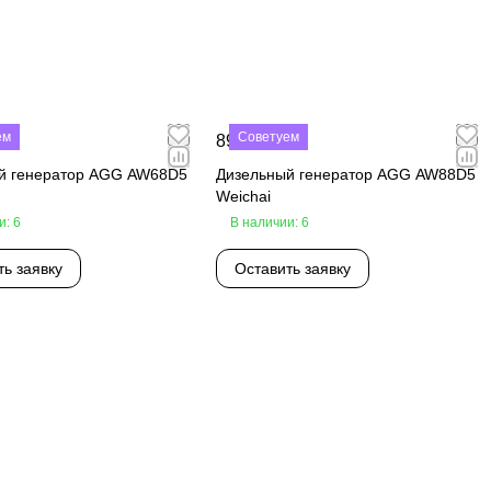
ем
Советуем
₽
890 000 ₽
й генератор AGG AW68D5
Дизельный генератор AGG AW88D5
Weichai
и: 6
В наличии: 6
ть заявку
Оставить заявку