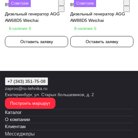
Советуем
Советуем
890 000 ₽
890 000 ₽
Дизельный генератор AGG
Дизельный генератор AGG
AW68D5 Weichai
AW88D5 Weichai
В наличии: 6
В наличии: 6
Оставить заявку
Оставить заявку
+7 (343) 351-75-08
zapros@ru-tehnika.ru
Екатеринбург, ул. Старых большевиков, д. 2
Построить маршрут
Каталог
О компании
Клиентам
Месседжеры