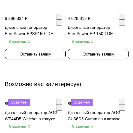
6 286 834 ₽
4 628 813 ₽
Дизельный генератор
Дизельный генератор
EuroPower EPSR150TDE
EuroPower EP 150 TDE
В наличии: 1
В наличии: 1
Оставить заявку
Оставить заявку
Возможно вас заинтересует
Советуем
Советуем
890 000 ₽
890 000 ₽
Дизельный генератор AGG
Дизельный генератор AGG
WP44D5 Weichai в кожухе
CU66D5 Cummins в кожухе
В наличии: 2
В наличии: 4