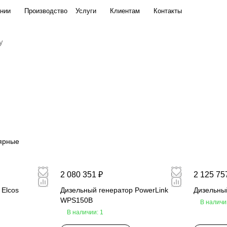
нии
Производство
Услуги
Клиентам
Контакты
ярные
2 080 351 ₽
2 125 75
 Elcos
Дизельный генератор PowerLink
Дизельны
WPS150B
В наличи
В наличии: 1