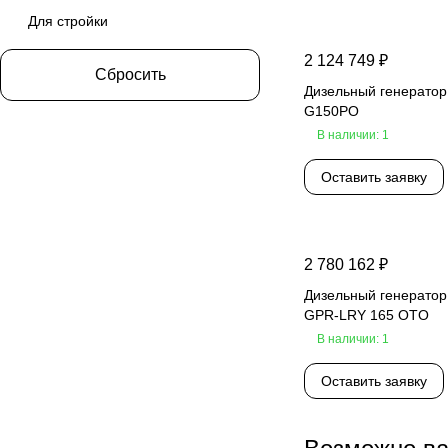
6110ZLD
Для стройки
6BTAA5.9-G12
2 124 749 ₽
Сбросить
6BTAA5.9-G12( E)
Дизельный генерато
G150PO
6BTAA5.9-G2
В наличии: 1
6BTAA5.9G12
Оставить заявку
6BTAA5.9G7
6CTA8.3G2
6G11TAG26
2 780 162 ₽
Дизельный генерато
6K1080TA
GPR-LRY 165 OTO
6M11G165/5
В наличии: 1
6M11G4D0
Оставить заявку
6RT80-132D
A6CRX69TI