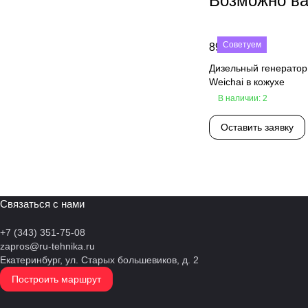
Возможно ва
BF6M 1013EC
BF6M1013EC
Советуем
890 000 ₽
Дизельный генерато
BF6M1013EC G1
Weichai в кожухе
BF6M1013ECG1
В наличии: 2
CA6DF2D-19D
Оставить заявку
DEF47CTD4
DP086TA
FD 6105IZLD
Связаться с нами
FPT N67 TM3A
+7 (343) 351-75-08
LP665EG2
zapros@ru-tehnika.ru
Екатеринбург, ул. Старых большевиков, д. 2
LP665G2
Построить маршрут
MDH 132 6LT