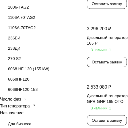
Оставить заявку
1006-TAG2
1106A 70TAG2
1106A-70TAG2
3 296 200 ₽
Дизельный генерато
236БИ
165 P
238ДИ
В наличии: 1
270 S2
Оставить заявку
6068 HF 120 (155 kW)
6068HF120
2 533 080 ₽
6068HF120-153
Дизельный генерато
Число фаз
?
6068HF158
GPR-GNP 165 OTO
Тип генератора
?
В наличии: 1
6068HF258
Назначение
6105BZLDS
Оставить заявку
Для бизнеса