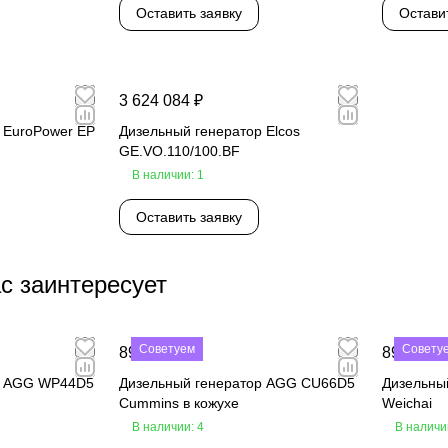
Оставить заявку
Остави
3 624 084 ₽
 EuroPower EP
Дизельный генератор Elcos
GE.VO.110/100.BF
В наличии: 1
Оставить заявку
с заинтересует
Советуем
Совету
890 000 ₽
890 000 
р AGG WP44D5
Дизельный генератор AGG CU66D5
Дизельны
Cummins в кожухе
Weichai
В наличии: 4
В наличи