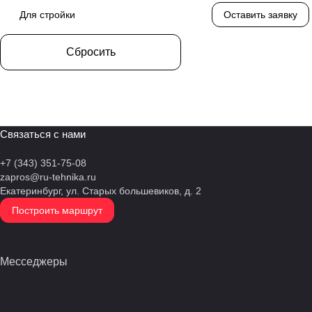
4045HF158
Для стройки
Оставить заявку
4045HFG82_C
Сбросить
4045HSG20
4BT3.9-G13
4DTI484E90
4G11TAG25
Связаться с нами
4K1080TA
+7 (343) 351-75-08
zapros@ru-tehnika.ru
4M06G120/5
Екатеринбург, ул. Старых большевиков, д. 2
4M06G90/5
Построить маршрут
4M10G110/5
4M10G6D0
Месседжеры
4M11G120/5
4RT55-110D