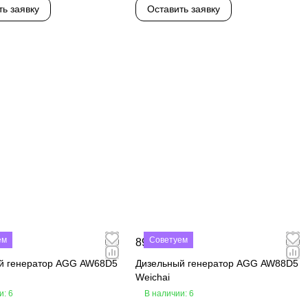
ть заявку
Оставить заявку
ем
Советуем
₽
890 000 ₽
й генератор AGG AW68D5
Дизельный генератор AGG AW88D5
Weichai
и: 6
В наличии: 6