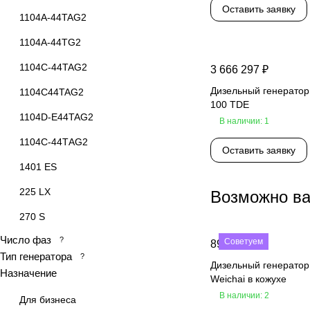
Оставить заявку
1104A-44TAG2
1104A-44TG2
1104C-44TAG2
3 666 297 ₽
Дизельный генератор
1104C44TAG2
100 TDE
1104D-E44TAG2
В наличии: 1
1104С-44TАG2
Оставить заявку
1401 ES
225 LX
Возможно ва
270 S
Число фаз
?
4-ISBeG1
Советуем
890 000 ₽
Тип генератора
?
Дизельный генерато
4045 HF 120
Назначение
Weichai в кожухе
4045HF120
В наличии: 2
Для бизнеса