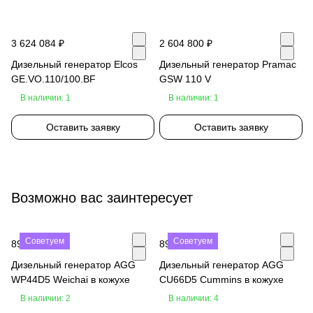
3 624 084 ₽
2 604 800 ₽
Дизельный генератор Elcos
Дизельный генератор Pramac
GE.VO.110/100.BF
GSW 110 V
В наличии: 1
В наличии: 1
Оставить заявку
Оставить заявку
Возможно вас заинтересует
Советуем
Советуем
890 000 ₽
890 000 ₽
Дизельный генератор AGG
Дизельный генератор AGG
WP44D5 Weichai в кожухе
CU66D5 Cummins в кожухе
В наличии: 2
В наличии: 4